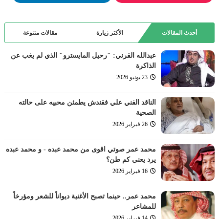
أحدث المقالات
الأكثر زيارة
مقالات متنوعة
عبدالله القرني: "رحيل المايسترو" الذي لم يغب عن
الذاكرة
23 يونيو 2026
الناقد الفني علي فقندش يطمئن محبيه على حالته
الصحية
26 فبراير 2026
محمد عمر صوتي اقوى من محمد عبده - و محمد عبده
يرد يعني كم طن؟
16 فبراير 2026
محمد عمر.. حينما تصبح الأغنية ديواناً للشعر ومؤرخاً
للمشاعر
14 فبراير 2026