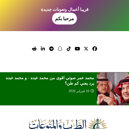
قريبا أعمال وتعونات جديدة
مرحبا بكم
محمد عمر صوتي اقوى من محمد عبده - و محمد عبده
يرد يعني كم طن؟
16 فبراير 2026