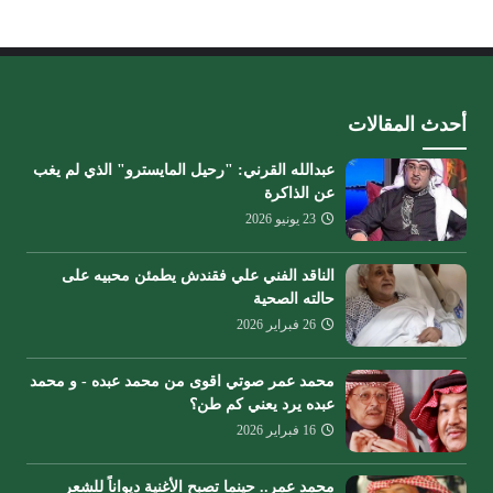
أحدث المقالات
عبدالله القرني: "رحيل المايسترو" الذي لم يغب
عن الذاكرة
23 يونيو 2026
الناقد الفني علي فقندش يطمئن محبيه على
حالته الصحية
26 فبراير 2026
محمد عمر صوتي اقوى من محمد عبده - و محمد
عبده يرد يعني كم طن؟
16 فبراير 2026
محمد عمر.. حينما تصبح الأغنية ديواناً للشعر