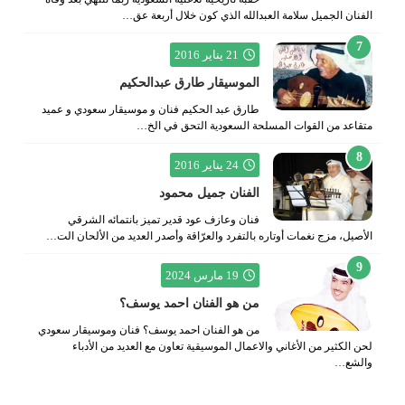
الفنان الجميل سلامة العبدالله الذي كون خلال أربعة عق…
21 يناير 2016
الموسيقار طارق عبدالحكيم
طارق عبد الحكيم فنان و موسيقار سعودي و عميد
متقاعد من القوات المسلحة السعودية التحق في الخ…
24 يناير 2016
الفنان جميل محمود
فنان وعازف عود قدير تميز بانتمائه الشرقي
الأصيل، مزج نغمات أوتاره بالتفرد والعرّاقة وأصدر العديد من الألحان الت…
19 مارس 2024
من هو الفنان احمد يوسف؟
من هو الفنان احمد يوسف؟ فنان وموسيقار سعودي
لحن الكثير من الأغاني والاعمال الموسيقية تعاون مع العديد من الأدباء
والشع…