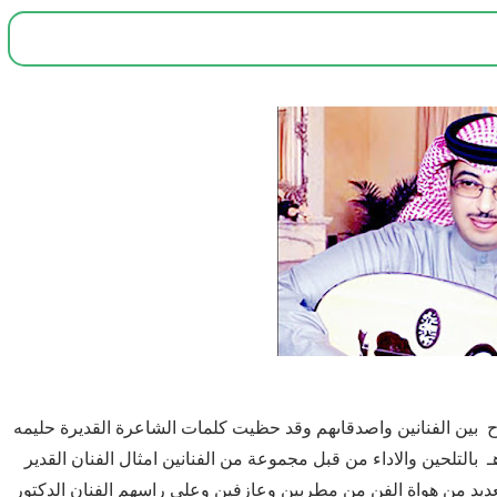
ح بين الفنانين واصدقاىهم وقد حظيت كلمات الشاعرة القديرة حليمه
بدالله في جلسات عيد الفطر المبارك لهذا العام 1443هـ بالتلحين والاداء من قبل مجموعة من الفنانين امثال الفنان القدير
عديد من هواة الفن من مطربين وعازفين وعلى راسهم الفنان الدكتور