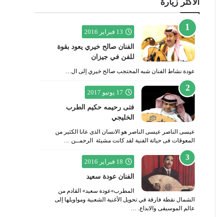
الأكثر زيارة
13 فبراير 2016
الفنان صالح خيري يعود بقوة
للفن في جيزان
عودة نشاط الفنان شبه المحتجب صالح خيري إلى ال…
17 يونيو 2017
فتى رحيمه حكيم الطرب
الخليجي
عيسى الناصر عيسى الناصر هو الانسان الذى عانا الكثير من
المعوقات فى حياتة الفنية لقد كانت مشيئة الرحمــن …
18 فبراير 2016
الفنان عودة سعيد
المطرب»عودة سعيد» القادم من
الشمال نقطة فارقة في تحويل الأغنية الشعبية ومواويلها إلى
عالم الموسيقى والابداع. …