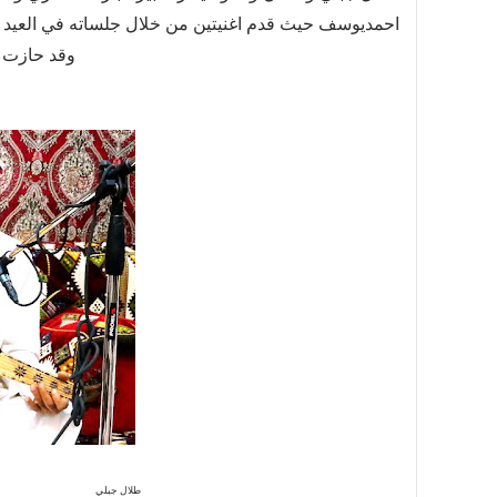
احمديوسف حيث قدم اغنيتين من خلال جلساته في العيد م
وقد حازت ع
طلال جبلي