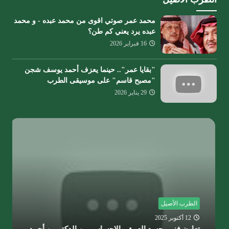
محمد عمر صوتي اقوى من محمد عبده - و محمد
عبده يرد يعني كم طن؟
16 فبراير 2026
"بقايا عمر".. حينما يعزف أحمد يوسف شجن
"مصبح قاسم" على موسيقى الطرب
29 يناير 2026
الطرب الأصيل
12 أكتوبر 2025
تعاون فني يجسد العمق والإحساس بين الدكتورين أحمد