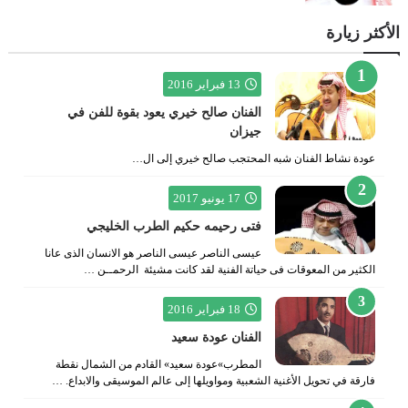
الأكثر زيارة
13 فبراير 2016
الفنان صالح خيري يعود بقوة للفن في
جيزان
عودة نشاط الفنان شبه المحتجب صالح خيري إلى ال…
17 يونيو 2017
فتى رحيمه حكيم الطرب الخليجي
عيسى الناصر عيسى الناصر هو الانسان الذى عانا
الكثير من المعوقات فى حياتة الفنية لقد كانت مشيئة الرحمــن …
18 فبراير 2016
الفنان عودة سعيد
المطرب»عودة سعيد» القادم من الشمال نقطة
فارقة في تحويل الأغنية الشعبية ومواويلها إلى عالم الموسيقى والابداع. …