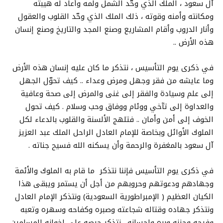
آل سعود ، الملك الذي وحّد الشمل ولمه وأعاد له هيبته
ومكانته وأمنه وقوته ، ذلك الملك الذي وحّد القلوب والعقول
وأنار الدروب وأقام المشاريع وصنع المجد والتاريخ وصنع إنسان
هذه الأرض ..
في ذكرى يوم التأسيس ، نتذكر ما كان عليه إنسان هذه الأرض
وما عايشه من فقر وجهل ومرض وعداء .. كيف تحوّل الجهل
إلى علم وسيادة والفقر إلى غنى والمرض إلى صحة وعافية
والعداوة إلى تآخي ووئام ووفاق وحب وسلام . كيف تحول
الخوف إلى أمن وأمان .. فتلهج الألسنة والقلوب بالدعاء لكل
الملوك الأوائل وبخاصة للإمام العادل الراحل الملك عبد العزيز
آل سعود بالمغفرة والرحمة وأن يسكنه الله فسيح جناته .
في ذكرى يوم التأسيس فإننا نتذكر ما قام به الملوك والأئمة
وجهادهم ودعوتهم وحروبهم من أجل أن يستمر ويبقى هذا
الكيان العظيم ( الإمبراطورية السعودية) ونتذكر الإمام العادل
ونتذكر جهاده وقتاله شجاعته وصبره وكفاحه وسهره وتعبه
وفرحه وحزنه وبره وإحسانه . نتذكر حرصه على إخوانه المسلمين