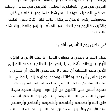
الغربي في فرح ، شواطىء الساحل الشرقي في حدب .. وقبلت
نجد في الصحراء أخوتها .. من شط عنها ومن تلقاه عن كثب ..
فوشوشت زهرة الريحان جارتها .. قالت لها : هات بعض الطيب
واقترب ، فاليوم يوم العلا .. هيا لنملأه .. بالزهر والعطر والانشاد
والطرب ".
في ذكرى يوم التأسيس أقول :
صباح الخير يا وطني يا جوهرة الدنيا ، يا قبلة الأرض يا لؤلؤة
الأرض يا ريحانة الأقطار ، يا ينبوع أمل العالم يا هدية الله إلى
الأرض تعجز الكلمات أن تعبر ، لا تساعدني الأفكار أن تحكي ،
يعجز قلمي أن يخط بمكانتك ومجدك وعلو منزلك يا وطني . يا
قبلة المسلمين ، يا بلد الجميع فيك قبلة المسلمين وفيك
مسجد أسس على التقوى من أول يوم ، وفيك مسجد سيدنا
رسول الله صلى الله عليه وسلم . يحوي ثراك الطاهر أشرف
خلق الله وأعظمهم وأعلمهم وأطهرهم وأتقاهم وأرحمهم
سيد الأولين والآخرين محمد بن عبد الله بن عبد المطلب عليه