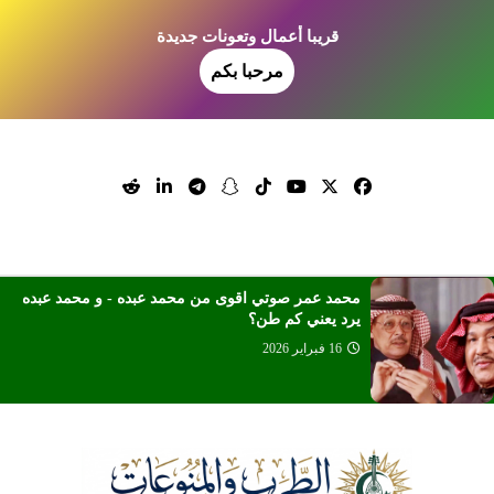
قريبا أعمال وتعونات جديدة
مرحبا بكم
محمد عمر صوتي اقوى من محمد عبده - و محمد عبده
يرد يعني كم طن؟
16 فبراير 2026