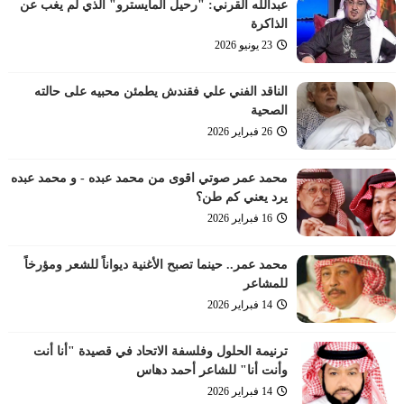
عبدالله القرني: "رحيل المايسترو" الذي لم يغب عن
الذاكرة
23 يونيو 2026
الناقد الفني علي فقندش يطمئن محبيه على حالته
الصحية
26 فبراير 2026
محمد عمر صوتي اقوى من محمد عبده - و محمد عبده
يرد يعني كم طن؟
16 فبراير 2026
محمد عمر.. حينما تصبح الأغنية ديواناً للشعر ومؤرخاً
للمشاعر
14 فبراير 2026
ترنيمة الحلول وفلسفة الاتحاد في قصيدة "أنا أنت
وأنت أنا" للشاعر أحمد دهاس
14 فبراير 2026