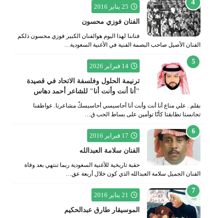
25 يناير 2016
الفنان فوزي محسون
فناننا لهذا اليوم هوالفنان الكبير فوزي محسون ذلكم
الفنان الأصيل صاحب البصمة الفنية في الأغنية السعودية…
14 فبراير 2026
ترنيمة الحلول وفلسفة الاتحاد في قصيدة
"أنا أنت وأنت أنا" للشاعر أحمد دهاس
بقلم . علي مناع أنا أنت وأنت أنا أحاسيسي أحاسيسكْ مشاعرنا. عواطفنا
تجانستا تطابقتا كأنّا توأمين على بساط الحب ق…
17 فبراير 2016
الفنان سلامة العبدالله
حقبة تاريخية للأغنية السعودية ربما تنتهي بعد وفاة
الفنان الجميل سلامة العبدالله الذي كون خلال أربعة عق…
21 يناير 2016
الموسيقار طارق عبدالحكيم