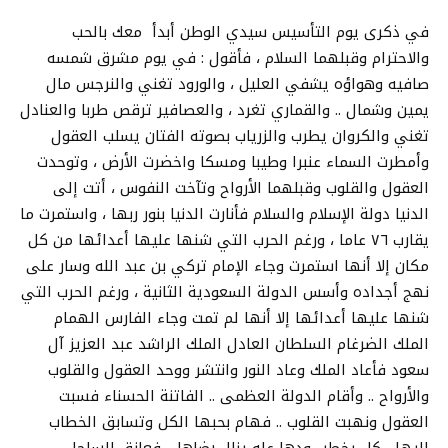
في ذكرى يوم التأسيس سيدي الوطن أبدأ معك بالحب
والاحترام وقبلهما السلام ، فأقول : في يوم مشرق شمسه
صافيه وهواؤه يشفي العليل ، والورود تغني والنرجس مال
يمين وشمال .. والقماري تغرد ، والعصافير ترقص طربا والعنادل
تغني والكروان يطرب والزرياب بصوته الفتان يسلب العقول
وأمطرت السماء عنبرا وطيبا ومسكا واخضرت الأرض ، وتوحدت
العقول والقلوب وقبلهما الأرواح وتآخت النفوس ، أتت إلى
الدنيا دولة الإسلام والسلام فأنارت الدنيا بنور ربها ، واستمرت ما
يقارب ٧٦ عاما ، ورغم الحرب التي شنها عليها أعدائها من كل
مكان إلا أنها استمرت وجاء الإمام تركي بن عبد الله وسار على
نهج أجداده وأسس الدولة السعودية الثانية ، ورغم الحرب التي
شنها عليها أعدائها إلا أنها لم تمت وجاء الفارس الهمام
الملك الضرغام السلطان العادل الملك الراشد عبد العزيز آل
سعود فأعاد الملك وعاد النور وانتشر ووحد العقول والقلوب
والأرواح .. وأقام الدولة العظمى .. الفاتنة الحسناء فسبت
العقول ونهبت القلوب .. فهام بحبها الكل وتسابق الخطاب
إليها ، كل يخطب ودها عله ينال رضاها .. فعانق الساحل