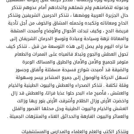
ودعوته لتضامنهم ولم شملهم واتحادهم أمام عدوهم نتذكر
حال الجزيرة العربية ووضعها ، نتذكر الحرمين الشريفين ونتذكر
الحاج ومعاناته وتكبده وتحمله المشاق والخوف من أجل تأدية
فريضة الحج ، وكيف تبدلت الأحوال والأوضاع وأصبحت المشقة
والمعاناة نزهة وسياحة وعبادة وتوسع الحرمان الشريفان إلى
ما نراه اليوم ولم يصل إلى هذه التوسعة من قبل .. نتذكر كيف
تحول العطش والجوع وتبدلا فالمياه على الممرات والطعام
متوفر للجميع والأمن والأمان والطرق والمسالك الوعرة
والضيقة قد أصبحت شوارع فسيحة مسفلتة وأنفاق وجسور
تسهل الحركة والوصول إلى جميع المشاعر بيسر وسهولة
وقلة تكلفة . نتذكر الصحراء والعطش والبيوت الطينية والخيام
والعشش ، فأصبح ماء البحر حلوا عذبا فراتا، والعطش قد زال
واخضرت الأرض وزال الظلام وأشرقت الأرض بنور ربها وزالت
العشش والخيام والبيوت الطينية وحل محلها القصور والفلل
والعمائر والبيوت الفارهة والحدائق الغناء والمنتزهات الجميلة .
ونتذكر الكتب والعلم والعلماء والمدارس والمستشفيات