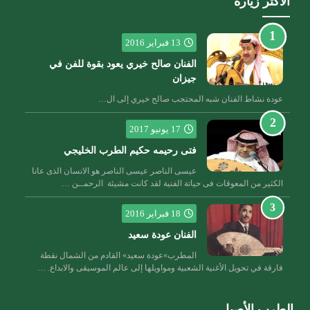
الأكثر زيارة
13 فبراير 2016
الفنان صالح خيري يعود بقوة للفن في
جيزان
عودة نشاط الفنان شبه المحتجب صالح خيري إلى ال…
17 يونيو 2017
فتى رحيمه حكيم الطرب الخليجي
عيسى الناصر عيسى الناصر هو الانسان الذى عانا
الكثير من المعوقات فى حياتة الفنية لقد كانت مشيئة الرحمــن …
18 فبراير 2016
الفنان عودة سعيد
المطرب»عودة سعيد» القادم من الشمال نقطة
فارقة في تحويل الأغنية الشعبية ومواويلها إلى عالم الموسيقى والابداع. …
الطرب الأصيل